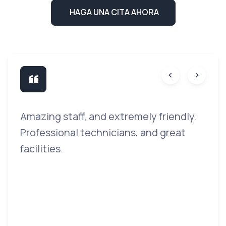
HAGA UNA CITA AHORA
Amazing staff, and extremely friendly.
T
y
Professional technicians, and great
c
facilities.
b
a
i